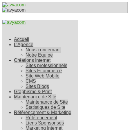
Accueil
L’Agence
Nous concernant
Notre Equipe
Créations Internet
Sites professionnels
Sites Ecommerce
Site Web Mobile
CMS
Sites Blogs
Graphisme & Print
Maintenance de Site
Maintenance de Site
Statistiques de Site
Référencement & Marketing
Référencement
Liens Sponsorisés
Marketing Internet