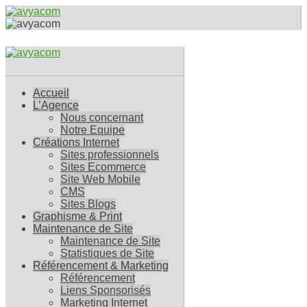
Accueil
L’Agence
Nous concernant
Notre Equipe
Créations Internet
Sites professionnels
Sites Ecommerce
Site Web Mobile
CMS
Sites Blogs
Graphisme & Print
Maintenance de Site
Maintenance de Site
Statistiques de Site
Référencement & Marketing
Référencement
Liens Sponsorisés
Marketing Internet