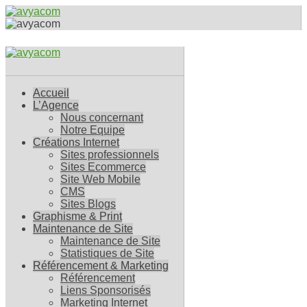
Accueil
L’Agence
Nous concernant
Notre Equipe
Créations Internet
Sites professionnels
Sites Ecommerce
Site Web Mobile
CMS
Sites Blogs
Graphisme & Print
Maintenance de Site
Maintenance de Site
Statistiques de Site
Référencement & Marketing
Référencement
Liens Sponsorisés
Marketing Internet