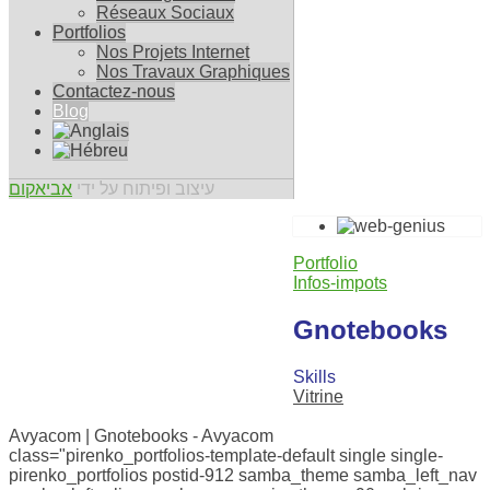
Réseaux Sociaux
Portfolios
Nos Projets Internet
Nos Travaux Graphiques
Contactez-nous
Blog
עיצוב ופיתוח על ידי
אביאקום
Portfolio
Infos-impots
Gnotebooks
Skills
Vitrine
0
Avyacom | Gnotebooks - Avyacom
class="pirenko_portfolios-template-default single single-
pirenko_portfolios postid-912 samba_theme samba_left_nav