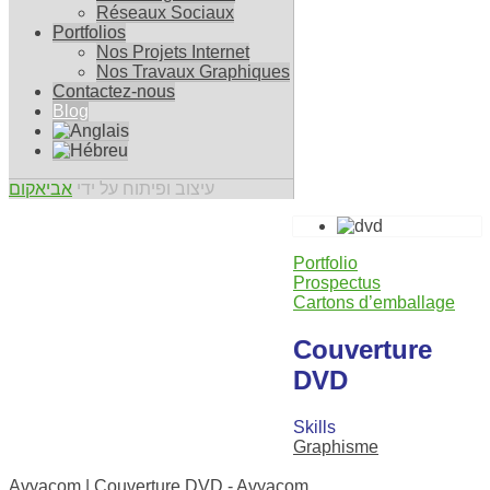
Réseaux Sociaux
Portfolios
Nos Projets Internet
Nos Travaux Graphiques
Contactez-nous
Blog
עיצוב ופיתוח על ידי
אביאקום
Portfolio
Prospectus
Cartons d’emballage
Couverture
DVD
Skills
Graphisme
0
Avyacom | Couverture DVD - Avyacom