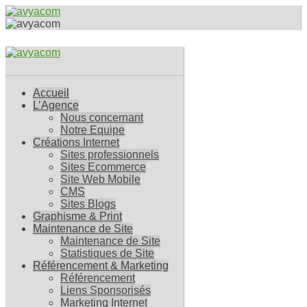
Accueil
L’Agence
Nous concernant
Notre Equipe
Créations Internet
Sites professionnels
Sites Ecommerce
Site Web Mobile
CMS
Sites Blogs
Graphisme & Print
Maintenance de Site
Maintenance de Site
Statistiques de Site
Référencement & Marketing
Référencement
Liens Sponsorisés
Marketing Internet