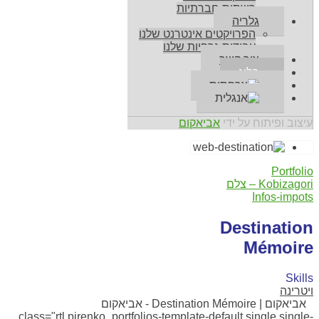
רשתות חברתיות
גלריה
הפרויקטים אינטרנט שלנו
עבודות גרפיות שלנו
צור קשר
בלוג
עיצוב ופיתוח על ידי
אביאקום
Portfolio
Kobizagori – צלם
Infos-impots
Destination
Mémoire
Skills
ויטרינה
0
אביאקום | Destination Mémoire - אביאקום
class="rtl pirenko_portfolios-template-default single single-